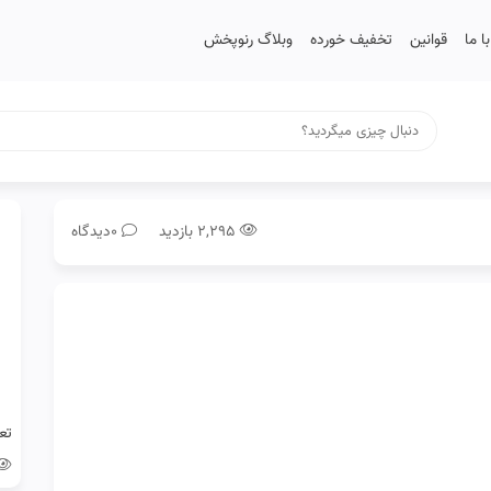
 ما
قوانین
تخفیف خورده
وبلاگ رنوپخش
۲,۲۹۵ بازدید
0دیدگاه
تع