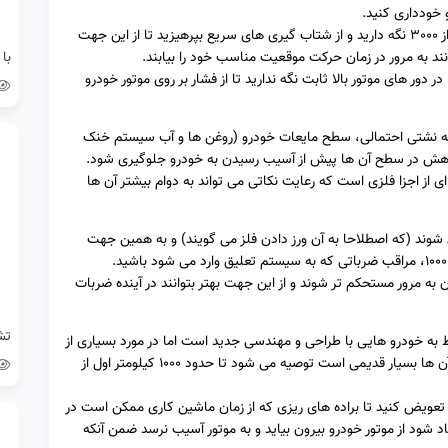
✅در این شرایط بهتر است دور موتور را در محدوده ای کمتر از 3000 نگه دارید و از شتاب گیری های سریع بپرهیزید تا از این جهت
وانند به مرور در زمان حرکت موقعیت مناسب خود را بیابند.
است دور موتور را در دور های موتور بالا ثابت نگه ندارید تا از فشار بر روی موتور خودرو
ونه نشتی احتمالی، سطح مایعات خودرو (روغن ها و آب سیستم خنک
 کاهش در سطح آن ها پیش از آسیب رسیدن به خودرو جلوگیری شود.
از اجزا فلزی است که رعایت نکاتی می تواند به دوام بیشتر آن ها
وند (که اصطلاحا به آن ورز دادن فلز می گویند) و به همین جهت
 مرور مستحکم تر شوند و از این جهت بهتر بتوانند در آینده ضربات
وط به خودرو هایی با طراحی و مهندسی جدید است اما در مورد بسیاری از
خودرو های موجود در کشور که طراحی و مهندسی قطعات آن ها بسیار قدیمی است توصیه می شود تا حدود 1000 کیلومتر اول از
تعویض کنید تا براده های ریزی که از زمان ماشین کاری ممکن است در
د شود از موتور خودرو بیرون بیاید و به موتور آسیب نرسد ضمن آنکه