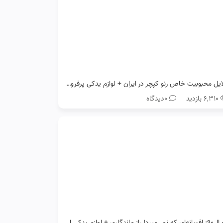
دلایل محبوبیت خاص رنو کپچر در ایران + لوازم یدکی پرفروش آن
۶,۳۱۰ بازدید
0دیدگاه
رنو ال۹۰: افسانه‌ای که نمی‌میرد! راز ماندگاری + لوازم یدکی اصل رنو ال90