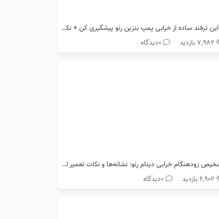
با این ترفند ساده از خرابی پمپ بنزین رنو پیشگیری کن + نکات طلایی
۷,۹۸۲ بازدید
0دیدگاه
تشخیص زودهنگام خرابی دینام رنو: نشانه‌ها و نکات تعمیر ارزان
۶,۹۰۲ بازدید
0دیدگاه