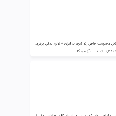
دلایل محبوبیت خاص رنو کپچر در ایران + لوازم یدکی پرفروش آن
۶,۳۴۱ بازدید
0دیدگاه
رنو ال۹۰: افسانه‌ای که نمی‌میرد! راز ماندگاری + لوازم یدکی اصل رنو ال90