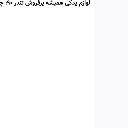
لوازم یدکی همیشه پرفروش تندر ۹۰: چی بخری و چرا؟