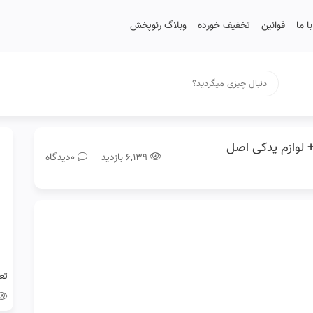
 ما
قوانین
تخفیف خورده
وبلاگ رنوپخش
اری + لوازم یدکی اصل
۶,۱۳۹ بازدید
0دیدگاه
تع