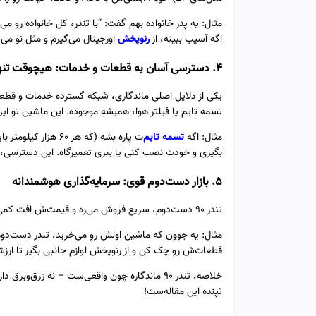
مثال: یه پدر خانواده بهم گفت: “با تندر، کل خانواده رو م
اگه آسیب ببینه، از
رنوپخش
اورجینال می‌گیرم و مثل نو می‌
۴. دسترسی آسان به قطعات و خدمات: هیچوقت تنها نیستی!
یکی از دلایل اصلی ماندگاری، شبکه گسترده خدمات و قطعات
تسمه تایم یا فیلتر هوا، همیشه موجوده. این ماشین تو ایر
مثال: اگه
تسمه تایم‌
ت پاره بشه (که هر 
بگیری و خودت نصب کنی یا ببری تعمیرگاه. این دسترسی، تن
۵. بازار دست‌دوم قوی: سرمایه‌گذاری هوشمندانه
تندر ۹۰ دست‌دوم، سریع فروش می‌ره و قیمت‌ش افت کمی داره.
مثال: یه جوون که ماشین اولش رو می‌خرید، تندر دست‌دوم
قطعات‌ش رو چک کن و از رنوپخش لوازم جانبی بگیر تا ارز
خلاصه، تندر ۹۰ ماندگاره چون واقعی‌ست – نه زرق
تپنده این مقاله‌ست!