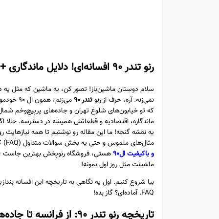
رنو تندر ۹۰ افسانه‌ای! دلایل ماندگاری + لوازم یدکی همیشه پرفروش
سلام دوستان ماشین‌باز! تصور کن، یه ماشین که مثل یه 
نمی‌زنه. آره، حرف از رنو
تندر ۹۰
می‌زنم، 
که تو خیابون‌های شلوغ تهران و جاده‌های پرپیچ‌وخم شمال
یه نقشه گنجه! ما این مقاله رو نوشتیم تا همه نیازهایت رو
مثال‌های ملموس و حتی یه بخش سوالات متداول (FAQ) که احتمالاً تو ذهنت می‌چرخه. و یادت باشه، اگه دنبال
و باکیفیت ال90
هستی، فروشگاه رنوپخش بهترین جاست – ج
ماشینت مثل روز اول بمونه!
بیا شروع کنیم. اول یه نگاهی به تاریخچه این افسانه بنداز
FAQ. آماده‌ای؟ گاز بده!
تاریخچه رنو تندر ۹۰: از فرانسه تا جاده‌های ایران