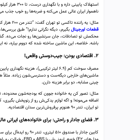
استهلاک پایینی 
ناهموار ایران عالی عمل می‌کنه و ضربه‌ها رو خوب جذب می‌
مثال: یه راننده تاکسی تو تهران گفت: “تندر من ۲۰۰ هزار کیلومتر رفته، فقط تسمه تایم و فیلترها رو عوض کردم. اگه از
قطعات اورجینال
باشه. خلاصه، این ماشین ساخته شده که دووم بیاره، نه ای
۲. اقتصادی بودن: جیب‌دوستی واقعی!
چینی مشابه، دو برابر هزینه دارن.
اضافه می‌مونه! و اگه لوازم یدکی‌ش رو از رنوپخش بگیری،
تو ایران، تندر ۹۰ هنوزم پرفروش‌ترین سدان اقتصادیه.
۳. فضای جادار و راحتی: برای خانواده‌های ایرانی عالی!
کابین جادار با صندوق ۵۱۰ 
مدل‌های E۲) خوبه. ایمنی‌ش با ABS و EBD، خیالت رو راحت می‌کنه.