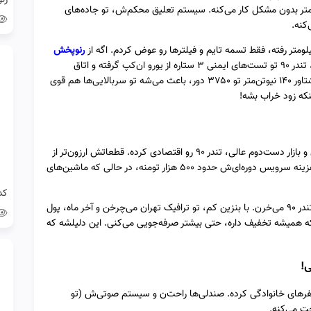
داره و با نگهداری درست، تا ۳۰۰ هزار کیلومتر بدون مشکل کار می‌کنه. سیستم تعلیق محکم‌ش، تو جاده‌های
کنه.
رنوپخش
بگیرم، دیگه نگرانی ندارم!” طبق بررسی‌ها، تندر ۹۰ تو تست‌های ایمنی ۳ ستاره از یورو ان‌کپ گرفته و اتاق
محکمش تو تصادفات، جان سرنشین‌ها رو نجات می‌ده. گشتاور ۱۴۰ نیوتن‌متر تو ۳۷۵۰ دور، باعث می‌شه تو سربالایی‌ها هم قوی
نکه زود خراب بشه!
مصرف سوخت کم (۶.۹ لیتر ترکیبی)، هزینه نگهداری پایین و بازار دست‌دوم عالی، تندر ۹۰ رو اقتصادی کرده. قطعاتش ارزون‌تر از
ماشین‌های خارجی دیگه‌ست و دسترسی‌شون زیاده. مثلاً هزینه سرویس دوره‌ای‌ش حدود ۵۰۰ هزار تومنه، در حالی که ماشین‌های
مثال: تصور کن یه خانواده جوون که بودجه‌شون محدوده، تندر ۹۰ می‌خرن. با بنزین کم، تو ترافیک تهران می‌چرخن و آخر ماه، پول
 که همیشه تخفیف داره، حتی بیشتر صرفه‌جویی می‌کنی. این دلیلشه که
لیتری، تندر ۹۰ رو ایده‌آل برای سفرهای خانوادگی کرده. صندلی‌ها راحت‌ن و سیستم صوتی‌ش (تو