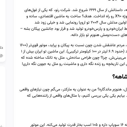
رنو تندر ۹۰، که تو جهان به اسم داچیا لوگان شناخته می‌شه، داستانش از سال ۱۹۹۹ شروع شد. شرکت رنو، که یکی از غول‌های
خودروسازی فرانسه‌ست، شرکت داچیا رومانی رو خرید و پروژه X۹۰ رو راه انداخت. هدف؟ ساخت یه ماشین اقتصادی، ساده و
ماندگار که تو کشورهای در حال توسعه مثل ایران، بترکونه. اولین مدلش سال ۲۰۰۴ تو اروپا رونمایی شد و خیلی زود شد
رین ماشین اقتصادی. تو ایران، از سال ۱۳۸۶ توسط ایران‌خودرو و پارس‌خودرو تولید شد و قرار بود جانشین پیکان بشه –
مثال بزنم: تصور کن سال ۱۳۸۶، وقتی تندر ۹۰ وارد بازار شد، مردم عاشقش شدن چون نسبت به پیکان و پراید، موتور قوی‌تر (۱۶۰۰
سی‌سی با ۱۰۵ اسب بخار) داشت و مصرف سوختش کم بود (حدود ۶.۹ لیتر در ۱۰۰ کیلومتر ترکیبی). این ماشین تو ایران بیش از ۱
ا می‌بینی‌ش. چرا؟ چون طراحی ساده‌ش، مثل یه تانک ساخته شده که
 این تاریخچه رو زنده نگه داری و ماشینت رو مثل یه جوون نگه داری!
را تندر ۹۰ بعد از این همه سال، هنوزم ماندگاره؟ من به عنوان یه مارکتر، می‌گم چون نیازهای واقعی
بیایم یکی یکی بررسی کنیم، با مثال‌های واقعی از راننده‌هایی که
یکی از بزرگ‌ترین دلایل ماندگاری تندر ۹۰، موتور K۴M‌شه که ۱۶ سوپاپ داره و ۱۰۵ اسب بخار قدرت تولید می‌کنه. این موتور