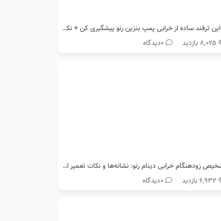
با این ترفند ساده از خرابی پمپ بنزین رنو پیشگیری کن + نکات طلایی
۸,۰۲۵ بازدید
0دیدگاه
تشخیص زودهنگام خرابی دینام رنو: نشانه‌ها و نکات تعمیر ارزان
۶,۹۳۲ بازدید
0دیدگاه