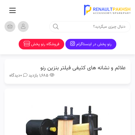
صفحه
اصلی
فروشگاه
مدل
ها
رنو پخش در اینستاگرام
فروشگاه رنو پخش
دسته
بندی
ها
علائم و نشانه های کثیفی فیلتر بنزین رنو
تماس
۱,۶۸۵ بازدید
0دیدگاه
با
ما
قوانین
تخفیف
خورده
وبلاگ
رنوپخش