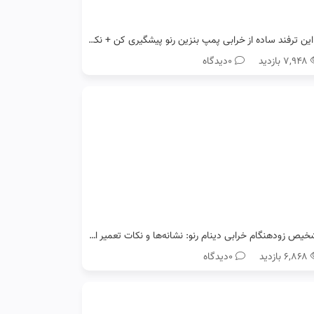
با این ترفند ساده از خرابی پمپ بنزین رنو پیشگیری کن + نکات طلایی
۷,۹۴۸ بازدید
0دیدگاه
تشخیص زودهنگام خرابی دینام رنو: نشانه‌ها و نکات تعمیر ارزان
۶,۸۶۸ بازدید
0دیدگاه