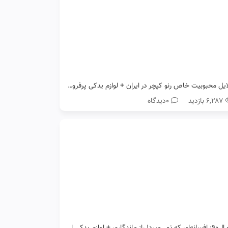
دلایل محبوبیت خاص رنو کپچر در ایران + لوازم یدکی پرفروش آن
۶,۲۸۷ بازدید
0دیدگاه
رنو ال۹۰: افسانه‌ای که نمی‌میرد! راز ماندگاری + لوازم یدکی اصل رنو ال90