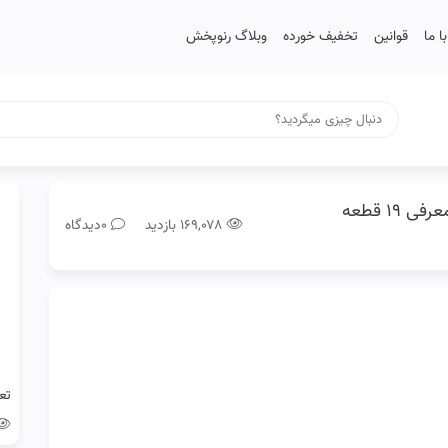
 ما
قوانین
تخفیف خورده
وبلاگ رنوپخش
لوازم اسپرت ال 90 با کیت رنوپحش+[خرید و معرفی 19 قطعه
۱۶۹,۰۷۸ بازدید
0دیدگاه
تع