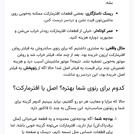
بشه.
ریسک ناسازگاری
: بعضی قطعات افترمارکت ممکنه به‌خوبی روی
ماشین‌تون فیت نشن و دردسر درست کنن.
عمر کوتاه‌تر
: خیلی از قطعات افترمارکت زودتر خراب می‌شن و
مجبورید دوباره هزینه کنید.
مثال واقعی
: یه مشتری داشتیم که برای رنوی ساندروش یه فیلتر روغن
افترمارکت ارزون خریده بود. بعد از چند ماه، فیلتر خراب شد و روغن
موتور به‌خوبی تصفیه نشد. نتیجه؟ موتور ماشینش آسیب دید و هزینه
تعمیرش چند برابر قیمت یه فیلتر اصل شد! حالا اگه از
رنوپخش
یه فیلتر
اصل خریده بود، این دردسر رو نداشت.
کدوم برای رنوی شما بهتره؟ اصل یا افترمارکت؟
حالا که مزایا و معایب هر دو رو گفتیم، بیاید ببینیم کدوم گزینه برای
شما و رنوتون مناسب‌تره. این بستگی به چند تا فاکتور داره:
بودجه شما
: اگه بودجه‌تون محدوده و یه قطعه غیرحیاتی (مثل
برف‌پاک‌کن) نیاز دارید، افترمارکت می‌تونه گزینه خوبی باشه. اما
برای قطعات حساس مثل تسمه تایم، دیسک و صفحه یا