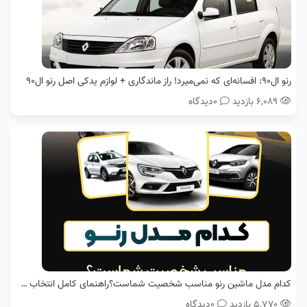
رنو ال۹۰: افسانه‌ای که نمی‌میرد! راز ماندگاری + لوازم یدکی اصل رنو ال90
۶,۰۸۹ بازدید
0دیدگاه
کدام مدل ماشین رنو مناسب شخصیت شماست؟راهنمای کامل انتخاب خودرو
۵,۷۷۰ بازدید
0دیدگاه