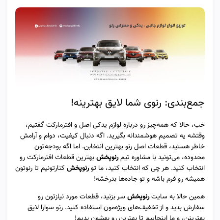
جمع‌بندی: رنوی شما لایق بهترینه!
خب، حالا که همه‌چیز رو درباره لوازم یدکی اصل و افترمارکت گفتیم،
وقتشه یه تصمیم هوشمندانه بگیرید. اگه دنبال کیفیت، دوام و آرامش
خاطر هستید، قطعات اصل رنو بهترین انتخابن. اما اگه بودجه‌تون
محدوده، می‌تونید با مشاوره تیم
رنوپخش
بهترین قطعات افترمارکت رو
انتخاب کنید. هر چی که انتخاب کنید، ما تو
رنوپخش
کنارتونیم تا رنوتون
همیشه رو فرم باشه و تو جاده‌ها بدرخشه!
همین حالا به سایت
رنوپخش
سر بزنید، قطعات مورد نیازتون رو
سفارش بدید و از تخفیف‌های ویژه‌مون استفاده کنید. رنو سوارا لایق
بهترینن، و ما اینجاییم تا بهترین رو بهشون بدیم!