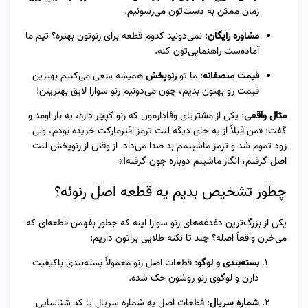
زمان ممکن به دست‌تون می‌رسونیم.
مشاوره رایگان
: نمی‌دونید کدوم قطعه برای رنوتون بهتره؟ تیم ما
آماده‌ست راهنمایی‌تون کنه.
قیمت منصفانه
: ما تو
رنوپخش
همیشه سعی می‌کنیم بهترین
قیمت رو بهتون بدیم، چون می‌دونیم رنو سوارا لایق بهترینن!
مثال واقعی
: یکی از مشتریای وفادارمون که رنو کپچر داره، یه بار اومد و
گفت: «من قبلاً از یه جای دیگه لنت ترمز افترمارکت خریده بودم، ولی
زود تموم شد و ترمز ماشینمم بد صدا می‌داد. از وقتی از رنوپخش لنت
اصل گرفتم، انگار ماشینم دوباره جون گرفته!»
چطور تشخیص بدیم یه قطعه اصل رنوئه؟
یکی از بزرگ‌ترین دغدغه‌های رنو سوارا اینه که چطور بفهمن قطعه‌ای که
می‌خرن واقعاً اصله؟ چند تا نکته طلایی براتون داریم:
بسته‌بندی و لوگو
: قطعات اصل رنو معمولاً بسته‌بندی باکیفیت
دارن و لوگوی رنو روشون حک شده.
شماره سریال
: قطعات اصل یه شماره سریال یا کد شناسایی