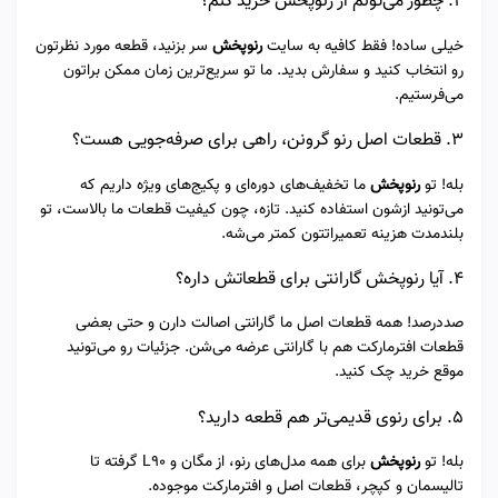
۲. چطور می‌تونم از رنوپخش خرید کنم؟
خیلی ساده! فقط کافیه به سایت
رنوپخش
سر بزنید، قطعه مورد نظرتون
رو انتخاب کنید و سفارش بدید. ما تو سریع‌ترین زمان ممکن براتون
می‌فرستیم.
۳. قطعات اصل رنو گرونن، راهی برای صرفه‌جویی هست؟
بله! تو
رنوپخش
ما تخفیف‌های دوره‌ای و پکیج‌های ویژه داریم که
می‌تونید ازشون استفاده کنید. تازه، چون کیفیت قطعات ما بالاست، تو
بلندمدت هزینه تعمیراتتون کمتر می‌شه.
۴. آیا رنوپخش گارانتی برای قطعاتش داره؟
صددرصد! همه قطعات اصل ما گارانتی اصالت دارن و حتی بعضی
قطعات افترمارکت هم با گارانتی عرضه می‌شن. جزئیات رو می‌تونید
موقع خرید چک کنید.
۵. برای رنوی قدیمی‌تر هم قطعه دارید؟
بله! تو
رنوپخش
برای همه مدل‌های رنو، از مگان و L90 گرفته تا
تالیسمان و کپچر، قطعات اصل و افترمارکت موجوده.