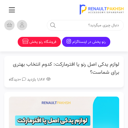
صفحه
اصلی
فروشگاه
مدل
ها
رنو پخش در اینستاگرام
فروشگاه رنو پخش
دسته
بندی
ها
لوازم یدکی اصل رنو یا افترمارکت: کدوم انتخاب بهتری
تماس
برای شماست؟
با
۱,۱۸۷ بازدید
0دیدگاه
ما
قوانین
تخفیف
خورده
وبلاگ
رنوپخش