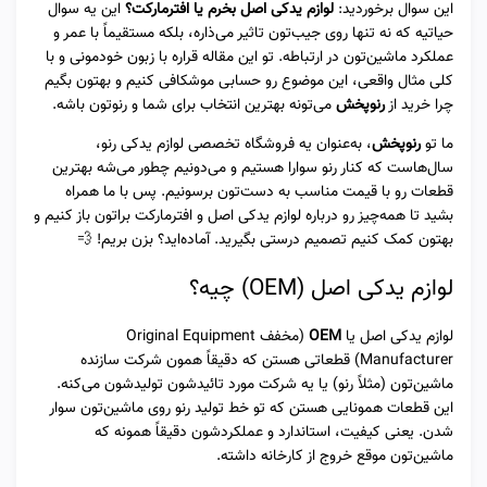
این سوال برخوردید:
لوازم یدکی اصل بخرم یا افترمارکت؟
این یه سوال
حیاتیه که نه تنها روی جیب‌تون تاثیر می‌ذاره، بلکه مستقیماً با عمر و
عملکرد ماشین‌تون در ارتباطه. تو این مقاله قراره با زبون خودمونی و با
کلی مثال واقعی، این موضوع رو حسابی موشکافی کنیم و بهتون بگیم
چرا خرید از
رنوپخش
می‌تونه بهترین انتخاب برای شما و رنوتون باشه.
ما تو
رنوپخش
، به‌عنوان یه فروشگاه تخصصی لوازم یدکی رنو،
سال‌هاست که کنار رنو سوارا هستیم و می‌دونیم چطور می‌شه بهترین
قطعات رو با قیمت مناسب به دست‌تون برسونیم. پس با ما همراه
بشید تا همه‌چیز رو درباره لوازم یدکی اصل و افترمارکت براتون باز کنیم و
بهتون کمک کنیم تصمیم درستی بگیرید. آماده‌اید؟ بزن بریم! 💨
لوازم یدکی اصل (OEM) چیه؟
لوازم یدکی اصل یا
OEM
(مخفف Original Equipment
Manufacturer) قطعاتی هستن که دقیقاً همون شرکت سازنده
ماشین‌تون (مثلاً رنو) یا یه شرکت مورد تائیدشون تولیدشون می‌کنه.
این قطعات همونایی هستن که تو خط تولید رنو روی ماشین‌تون سوار
شدن. یعنی کیفیت، استاندارد و عملکردشون دقیقاً همونه که
ماشین‌تون موقع خروج از کارخانه داشته.