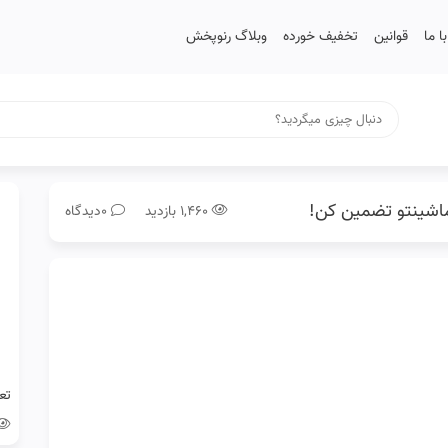
 ما
قوانین
تخفیف خورده
وبلاگ رنوپخش
ماشینتو تضمین کن!
۱,۴۶۰ بازدید
0دیدگاه
تع