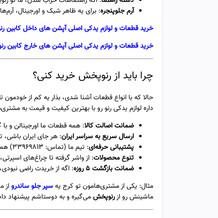
دسته راهنما
: اگه راهنماهات خراب شدن، ما تو رن
آرم جلوپنجره
: برای یه ظاهر شیک و اورجینال، آرم‌های
خرید قطعات و لوازم یدکی اصلی آپشن های داخل کابین رنو
خرید قطعات و لوازم یدکی اصلی آپشن های خارج کابین رنو
چرا باید از رنوپخش خرید کنی؟
حالا که با انواع قطعات آشنا شدی، بذار یه کم از خودمون 
داره لوازم یدکی رنو رو با بهترین کیفیت و قیمت به مشتری‌
ضمانت اصالت کالا
: همه قطعات ما اورجینالن و با 
ارسال سریع به سراسر ایران
: هر جای ایران باشی، 
پشتیبانی حرفه‌ای
: تیم ما (تماس:
۳۳۹۶۹۸۱۳
) همی
تنوع محصولات
: از واشر گرفته تا چراغ‌های اسپرتی،
ضمانت بازگشت 5 روزه
: اگه از خریدت راضی نبودی،
مثال: یکی از مشتری‌هامون تو کرج یه
سپر جلو ساندرو
از م
ماشینش رو از
رنوپخش
می‌گیره و به دوستاشم پیشنهاد داد