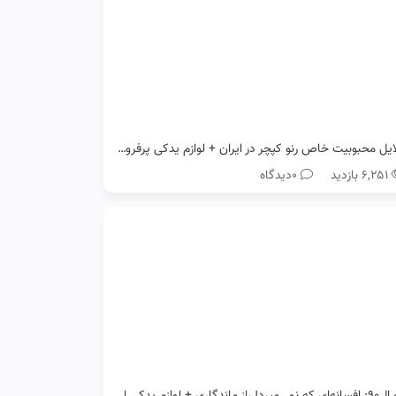
دلایل محبوبیت خاص رنو کپچر در ایران + لوازم یدکی پرفروش آن
۶,۲۵۱ بازدید
0دیدگاه
رنو ال۹۰: افسانه‌ای که نمی‌میرد! راز ماندگاری + لوازم یدکی اصل رنو ال90