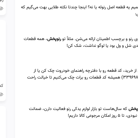
م یه قطعه اصل رنوئه یا نه؟ اینجا چندتا نکته طلایی بهت می‌گیم که
:
وی رنو و برچسب اطمینان ارائه می‌شن. مثلاً تو
رنوپخش
، همه قطعات
بندی شل و ول بود یا لوگو نداشت، شک کن!
 از خرید، کد قطعه رو با دفترچه راهنمای خودروت چک کن یا از
۳۳۹۶۹۸
) همیشه کد قطعات رو برات چک می‌کنیم تا خیالت راحت
وپخش
که سال‌هاست تو بازار لوازم یدکی رنو فعالیت دارن، ضمانت
عی کالا داریم!