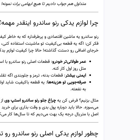
متداول هم جواب دادیم تا هیچ ابهامی برات نمونه!
چرا لوازم یدکی رنو ساندرو اینقدر مهمه؟
رنو ساندرو یه ماشین اقتصادی و پرطرفداره که به خاطر کی
فکر کن: اگه یه قطعه بی‌کیفیت تو ماشینت استفاده کنی،
خرجای اضافی رو دستت گذاشته! حالا چرا کیفیت لوازم یدک
عمر طولانی‌تر خودرو
: قطعات اصلی رنو ساندرو با ا
مثل روز اول کار کنه.
ایمنی بیشتر
: قطعات بدنه، ترمز و جلوبندی اگه تق
صرفه‌جویی تو هزینه‌ها
: یه قطعه باکیفیت شاید اول
به نفعته.
مثال بزنیم؟ فرض کن یه
چراغ جلو رنو ساندرو استپ وی
از 
می‌سوزه. حالا باید دوباره پول بدی و وقت بذاری برای خرید ی
اصل با متریال درجه یک بهت می‌دیم که تا سال‌ها کار می‌ک
چطور لوازم یدکی اصلی رنو ساندرو رو