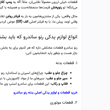
قطعات خیلی ارزون معمولاً تقلبی‌ان. مثلاً اگه یه
پمپ کلاچ 
می‌لنگه! تو
رنوپخش
قیمت‌ها منصفانه‌ست و همیشه با کی
مثال واقعی: یکی از مشتری‌هامون یه بار یه
فیلتر روغن
تقلب
وقتی اومد پیش ما، با یه فیلتر اصلی
الف (Elf)
عوض کردیم 
انواع لوازم یدکی رنو ساندرو که باید بش
رنو ساندرو قطعات مختلفی داره که هر کدوم برای یه بخش از
بازار هست و چطور باید انتخابشون کنی:
1. قطعات بدنه
چراغ جلو و عقب
: چراغ‌های اسپرتی و استاندارد رنو
سپر جلو و عقب
: سپرهای ما از مواد کامپوزیتی با 
فلاپ و رکاب
: این قطعات برای ساندرو استپ وی عال
خرید قطعات و لوازم یدکی اصلی بدنه رنو ساندرو
2. قطعات موتوری