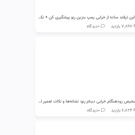
با این ترفند ساده از خرابی پمپ بنزین رنو پیشگیری کن + نکات طلایی
۷,۸۹۷ بازدید
0دیدگاه
تشخیص زودهنگام خرابی دینام رنو: نشانه‌ها و نکات تعمیر ارزان
۶,۸۲۴ بازدید
0دیدگاه