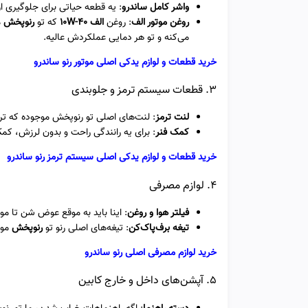
واشر کامل ساندرو
: یه قطعه حیاتی برای جلوگیری ا
روغن موتور الف
: روغن
الف 10W-40
که تو
رنوپخش
م
می‌کنه و تو هر دمایی عملکردش عالیه.
خرید قطعات و لوازم یدکی اصلی موتور رنو ساندرو
3. قطعات سیستم ترمز و جلوبندی
لنت ترمز
: لنت‌های اصلی تو رنوپخش موجوده که ترم
کمک فنر
: برای یه رانندگی راحت و بدون لرزش، کمک 
خرید قطعات و لوازم یدکی اصلی سیستم ترمز رنو ساندرو
4. لوازم مصرفی
فیلتر هوا و روغن
: اینا باید به موقع عوض شن تا م
تیغه برف‌پاک‌کن
: تیغه‌های اصلی رنو تو
رنوپخش
موج
خرید لوازم مصرفی اصلی رنو ساندرو
5. آپشن‌های داخل و خارج کابین