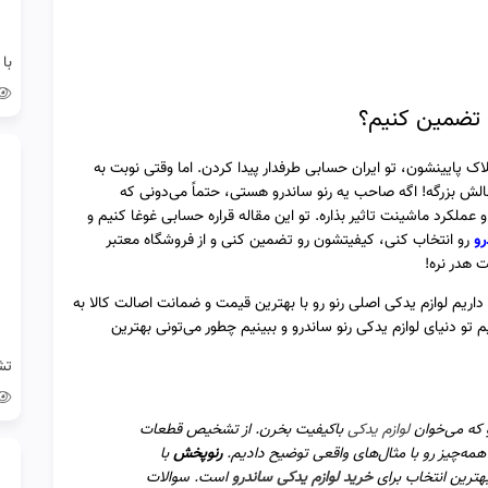
و تضمین کنیم؟
ک پایینشون، تو ایران حسابی طرفدار پیدا کردن. اما وقتی نوبت به
الش بزرگه! اگه صاحب یه رنو ساندرو هستی، حتماً می‌دونی که
عملکرد ماشینت تاثیر بذاره. تو این مقاله قراره حسابی غوغا کنیم و
رو
رو انتخاب کنی، کیفیتشون رو تضمین کنی و از فروشگاه معتبر
 هدر نره!
اریم لوازم یدکی اصلی رنو رو با بهترین قیمت و ضمانت اصالت کالا به
م تو دنیای لوازم یدکی رنو ساندرو و ببینیم چطور می‌تونی بهترین
 که می‌خوان
لوازم یدکی
باکیفیت بخرن. از تشخیص قطعات
همه‌چیز رو با مثال‌های واقعی توضیح دادیم.
رنوپخش
با
هترین انتخاب برای
خرید لوازم یدکی ساندرو
است. سوالات