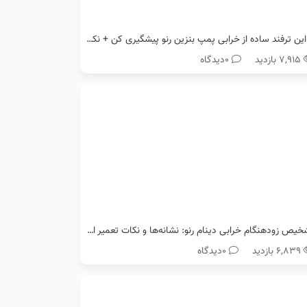
با این ترفند ساده از خرابی پمپ بنزین رنو پیشگیری کن + نکات طلایی
۷,۹۱۵ بازدید
0دیدگاه
تشخیص زودهنگام خرابی دینام رنو: نشانه‌ها و نکات تعمیر ارزان
۶,۸۳۹ بازدید
0دیدگاه