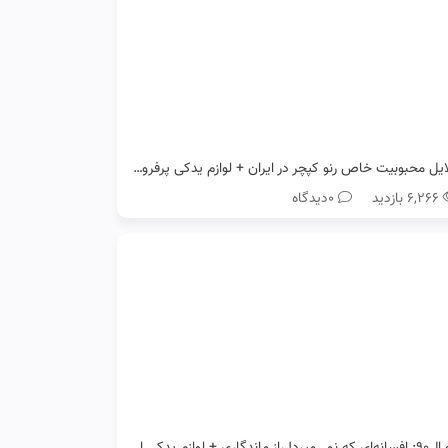
دلایل محبوبیت خاص رنو کپچر در ایران + لوازم یدکی پرفروش آن
۶,۲۶۶ بازدید
0دیدگاه
رنو ال۹۰: افسانه‌ای که نمی‌میرد! راز ماندگاری + لوازم یدکی اصل رنو ال90