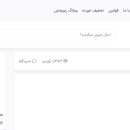
 ما
قوانین
تخفیف خورده
وبلاگ رنوپخش
۱,۳۷۲ بازدید
0دیدگاه
تع