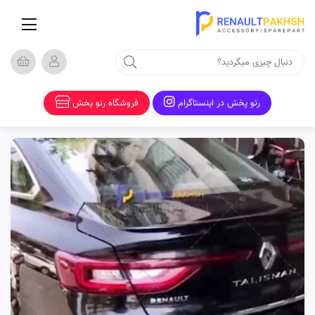
صفحه
اصلی
فروشگاه
مدل
ها
رنو پخش در اینستاگرام
فروشگاه رنو پخش
دسته
بندی
ها
تماس
با
ما
قوانین
تخفیف
خورده
وبلاگ
رنوپخش