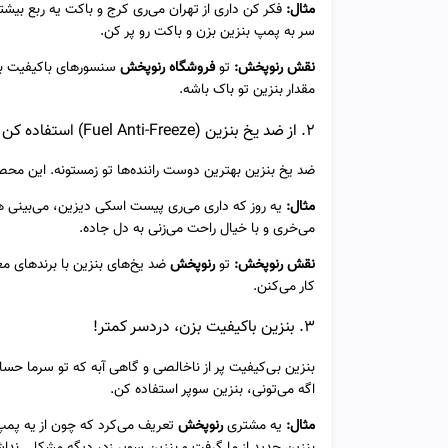
مثال:
فکر کن داری از تهران می‌ری کرج و باکت یه ربع بیشتر 
سر به پمپ بنزین بزن و باکت رو پر کن.
نقش رنوپخش:
تو
فروشگاه رنوپخش
سنسورهای باکیفیت بر
مقدار بنزین تو باک باشه.
2. از ضد یخ بنزین (Fuel Anti-Freeze) استفاده کن
ضد یخ بنزین بهترین دوست راننده‌ها تو زمستونه. این محص
مثال:
یه روز که داری می‌ری پیست اسکی دیزین، می‌بینی ه
می‌خری و با خیال راحت می‌زنی به دل جاده.
نقش رنوپخش:
تو
رنوپخش
کار می‌کنن.
3. بنزین باکیفیت بزن، دردسر کمتر!
بنزین بی‌کیفیت پر از ناخالصی و گاهی آبه که تو سرما حس
اگه می‌تونی، بنزین سوپر استفاده کن.
مثال:
یه مشتری
رنوپخش
تعریف می‌کرد که چون از یه پمپ ب
بنزین جدید از ما گرفت و بنزین سوپر زد، دیگه مشکلی ندا