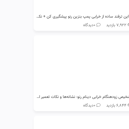
با این ترفند ساده از خرابی پمپ بنزین رنو پیشگیری کن + نکات طلایی
۷,۹۲۲ بازدید
0دیدگاه
تشخیص زودهنگام خرابی دینام رنو: نشانه‌ها و نکات تعمیر ارزان
۶,۸۴۴ بازدید
0دیدگاه