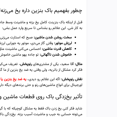
چطور بفهمیم باک بنزین داره یخ می‌زنه
قبل از اینکه باک بنزینت کامل یخ بزنه و ماشینت وسط ج
به کار شی. این علائم رو بشناس تا سریع وارد عمل بشی:
سخت روشن شدن ماشین:
صبح که استارت می‌زنی، 
لرزش موتور:
وقتی گاز می‌دی، موتور یه جورایی لرزش 
کاهش قدرت ماشین:
احساس می‌کنی ماشینت مثل قب
خاموش شدن ناگهانی:
تو جاده یهو ماشین خاموش م
مثال:
آقا سعید، یکی از مشتری‌های
رنوپخش
فکر کرد مشکل از باتریه، ولی وقتی یه ضد یخ بنزین از م
نقش رنوپخش:
اگه این علائم رو دیدی،
یه ضد یخ بنزین یا 
اورجینال برای انواع ماشین‌های رنو و حتی برندهای دیگه د
تأثیر یخ‌زدگی باک روی قطعات ماشین و 
شاید فکر کنی یخ زدن باک فقط یه مشکل کوچیکه که با گر
می‌تونه حسابی به جیب و ماشینت آسیب بزنه. یخ‌زدگی باک