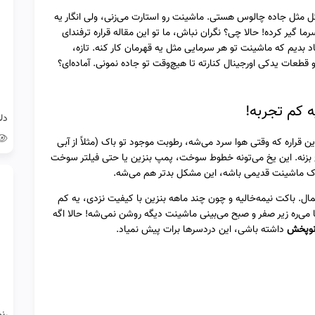
ل مثل جاده چالوس هستی. ماشینت رو استارت می‌زنی، ولی انگار یه
یر کرده! حالا چی؟ نگران نباش، ما تو این مقاله قراره ترفندای
اد بدیم که ماشینت تو هر سرمایی مثل یه قهرمان کار کنه. تازه،
عات یدکی اورجینال کنارته تا هیچ‌وقت تو جاده نمونی. آماده‌ای؟
ه کم تجربه!
 این قراره که وقتی هوا سرد می‌شه، رطوبت موجود تو باک (مثلاً از آبی
 یخ بزنه. این یخ می‌تونه خطوط سوخت، پمپ بنزین یا حتی فیلتر سوخت
باک ماشینت قدیمی باشه، این مشکل بدتر هم می‌شه.
. باکت نیمه‌خالیه و چون چند ماهه بنزین با کیفیت نزدی، یه کم
ی‌ره زیر صفر و صبح می‌بینی ماشینت دیگه روشن نمی‌شه! حالا اگه
نوپخش
داشته باشی، این دردسرها برات پیش نمیاد.