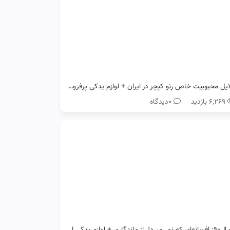
دلایل محبوبیت خاص رنو کپچر در ایران + لوازم یدکی پرفروش آن
۶,۲۶۹ بازدید
0دیدگاه
رنو ال۹۰: افسانه‌ای که نمی‌میرد! راز ماندگاری + لوازم یدکی اصل رنو ال90