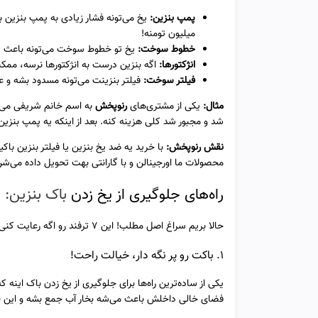
پمپ بنزین:
یخ می‌تونه فشار زیادی به پمپ بنزین 
میلیون تومنه!
خطوط سوخت:
یخ تو خطوط سوخت می‌تونه باعث تر
انژکتورها:
اگه بنزین درست به انژکتورها نرسه، ممک
فیلتر سوخت:
فیلتر بنزینت می‌تونه مسدود بشه و ع
مثال:
یکی از مشتری‌های
رنوپخش
به اسم خانم شریفی می‌
شد و مجبور شد کلی هزینه کنه. بعد از اینکه یه پمپ بنز
نقش رنوپخش:
با خرید یه ضد یخ بنزین یا فیلتر بنزین باک
محصولات ما اورجینالن و با گارانتی بهت تحویل داده می‌شن
راه‌های جلوگیری از یخ زدن
باک بنزین:
7 ترفند طلایی
حالا بریم سراغ اصل مطلب! این 7 ترفند رو اگه رعایت کنی، دیگه نگران یخ زدن باک بنزینت تو زمستون نخواهی بود:
1. باکت رو پر نگه دار، خیالت راحت!
یکی از ساده‌ترین راه‌ها برای جلوگیری از یخ زدن باک اینه 
فضای خالی داخلش باعث می‌شه بخار آب جمع بشه و این بخا