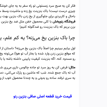
فکر کن یه صبح سرد زمستونی تو راه سفر به یه جای خوشگ
چیزی درست نیست! باک بنزینت یخ زده و ماشینت وسط سرما گ
باحال و کاربردی برای جلوگیری از یخ زدن باک بنزین بهت ی
فروشگاه رنوپخش
با کلی محصول خفن مثل ضد یخ بنزین و قط
بزن بریم که باک بنزینت رو ضدگلوله کنیم!
چرا باک بنزین یخ می‌زنه؟ یه کم علم، ی
اول بیایم ببینیم چرا اصلاً باک بنزین یخ می‌زنه؟ داستان از
که موقع بنزین زدن وارد شده یا بخار آب تو هوا) می‌تونه
رو مسدود کنه. اگه بنزینت کیفیت پایینی داشته باشه یا 
مثال:
فرض کن یه روز سرد تو جاده چالوس داری می‌ری شمال
آب ته باک جمع شده. شب که ماشین رو پارک می‌کنی، دما م
یه سری ترفند ساده رو بدونی و یه چندتا محصول خوب از
ر
قیمت خرید قطعه اصلی صافی بنزین رنو