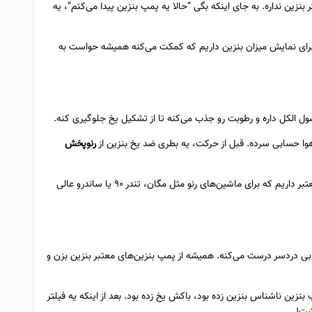
بنزین نداره. به جای اینکه بگی “حالا یه پمپ بنزین پیدا می‌کنم”، یه
ای نمایش میزان بنزین داریم که کمکت می‌کنه همیشه حواست به
ول الکل داره و رطوبت رو جذب می‌کنه تا از تشکیل یخ جلوگیری کنه.
وا حسابی سرده. قبل از حرکت، یه بطری ضد یخ بنزین از
رنوپخش
ضد یخ‌های بنزین با برندهای معتبر داریم که برای ماشین‌های رنو مثل مگان، تندر 90 یا ساندرو عالی
ابی دردسر درست می‌کنه. همیشه از پمپ بنزین‌های معتبر بنزین بزن و
نزین ناشناس بنزین زده بود، باکش یخ زده بود. بعد از اینکه یه فیلتر
شت!