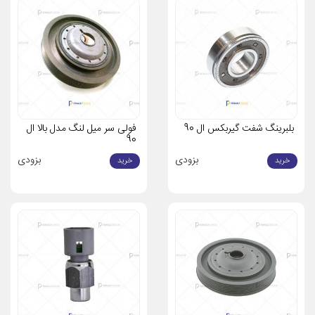
بلبرینگ شفت گیربکس ال 90
فولی سر میل لنگ مدل بالا ال
90
بزودی
بزودی
خرید
خرید