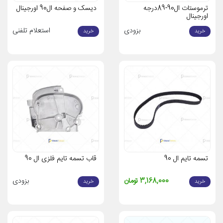
ترموستات ال90-89درجه
دیسک و صفحه ال90 اورجینال
اورجینال
بزودی
استعلام تلفنی
خرید
خرید
تسمه تایم ال 90
قاب تسمه تایم فلزی ال 90
3,168,000 تومان
بزودی
خرید
خرید