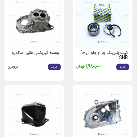
کیت بلبرینگ چرخ جلو ال 90
پوسته گیربکس عقبی ساندرو
SNR
1,980,000 تومان
بزودی
خرید
خرید