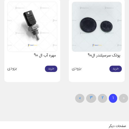
پولک سرسیلندر ال90
مهره آب ال 90
بزودی
بزودی
خرید
خرید
»
3
2
1
«
صفحات دیگر