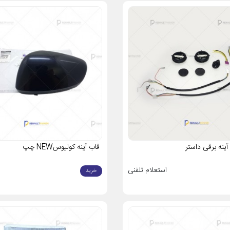
 دقیق و استاندارد:
آینه‌های اصلی مطابق با استانداردهای کارخانه طراحی شده‌اند و زاو
رقی مطمئن:
آینه‌های برقی اصلی، در تنظیم و جمع‌شدن خودکار، بدون تاخیر و با دوام ب
لا در برابر ضربه و شرایط جوی:
آینه‌های فابریک مقاومت بسیار خوبی در برابر باد، ب
امل با ظاهر خودرو:
شکل و طراحی آینه اصلی با طراحی بدنه خودرو یکپارچه بوده و 
یدکی آینه بغل رنو شامل چه چیزهایی ه
کاربرد
توضیح
محافظت از آینه و موتور داخلی
در رنگ‌های فابریک قابل سفارش است
انعکاس تصویر پشت خودرو
برخی مدل‌ها دارای گرم‌کن شیشه هستند
تنظیم زاویه دید از داخل خودرو
مخصوص مدل‌های برقی
ینه برقی داستر
قاب آینه کولیوسNEW چپ
محل اتصال آینه به بدنه
نقش حیاتی در ثبات آینه دارد
ینه
کنترل از داخل کابین
در مدل‌های دستی و برقی متفاوت است
استعلام تلفنی
خرید
ملی بر قیمت آینه بغل رنو تأثیرگذار است؟
ه بغل و قطعات جانبی آن به موارد زیر بستگی دارد: