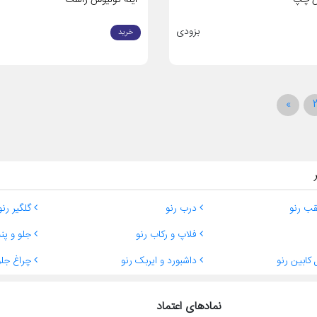
بزودی
خرید
»
قب رنو
درب رنو
گلگیر رنو
فلاپ و رکاب رنو
جلو و پنج
کابین رنو
داشبورد و ایربک رنو
چراغ جلو
نمادهای اعتماد