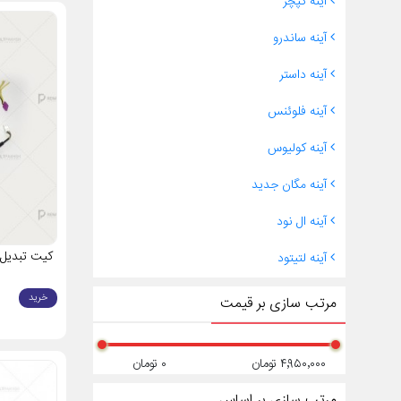
آینه کپچر
✅
زاویه دید
✅
عملکرد ب
آینه ساندرو
✅
مقاومت با
✅
هماهنگی ک
آینه داستر
آینه فلوئنس
قطعات 
آینه کولیوس
آینه مگان جدید
قطعه
قاب آینه
آینه ال نود
شیشه آینه
موتور آینه
کیت تبدیل آ
آینه لتیتود
دسته آینه
کلید تنظیم آ
خرید
مرتب سازی بر قیمت
چه عوا
۴٬۹۵۰٬۰۰۰ تومان
۰ تومان
💡 قیمت آین
مرتب سازی بر اساس