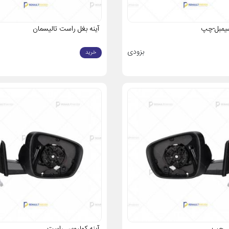
سیمبل-چپ
آینه بغل راست تالیسمان
بزودی
خرید
وس چپ
آینه کولیوس راست