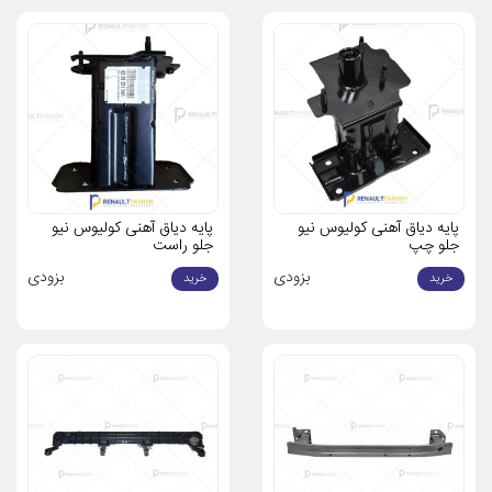
رنو
استفاده از قطعات اورجینال نه تنها تضمینی برای کیفیت و دوام خودرو
است، بلکه بهبود ایمنی و عملکرد اجزای مختلف خودرو را نیز به همراه دارد.
برخی از مزایای استفاده از قطعات اصلی عبارتند از:
کیفیت و دوام بالا:
قطعات اصلی تحت استانداردهای دقیق تولید
شده‌اند که در طول زمان عملکرد بهتری دارند.
ایمنی بیشتر:
استفاده از قطعات اورجینال از بروز مشکلات ناشی از
قطعات تقلبی جلوگیری می‌کند.
پایه دیاق آهنی کولیوس نیو
پایه دیاق آهنی کولیوس نیو
جلو چپ
جلو راست
تضمین گارانتی:
تامین قطعات با گارانتی معتبر باعث افزایش
بزودی
بزودی
خرید
خرید
اطمینان مشتریان می‌شود.
هماهنگی کامل با ساختار خودرو:
قطعات اصلی از لحاظ فنی و
طراحی بهینه با مدل‌های خودرو هماهنگ هستند.
آشنایی با دیاق نگهدارنده رنو
دیاق نگهدارنده به عنوان یکی از اجزای حیاتی در سیستم نصب و نگهداری
قطعات خودرو عمل می‌کند. این قطعه نقش مهمی در اتصال و استحکام