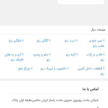
رنو»، «خرید قطعات اورجینال نگهدارنده رنو» و «قطعات اصلی دیاق
نگهدارنده رنو» به بهبود سئو و جذب مخاطب هدف در سایت شما کمک
شایانی خواهد کرد.
صفحات دیگر
سپر جلو و
درب رنو
گلگیر رنو
شلگیر رنو
عقب رنو
فلاپ و رکاب
آینه رنو
جلو و پنجره
آرم و زه های
رنو
رنو
اطراف رنو
قطعات داخل کابین
داشبورد و ایربک رنو
چراغ جلو
رنو
تماس با ما
خیابان ملت، روبروی متروی ملت، پاساژ ایران ماشین،طبقه اول، پلاک