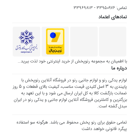
خودداری کنید، زیرا کیفیت پایین این قطعات می‌تواند به موتور، سیستم
تماس: ۳۳۹۵۰۹۷۶ - ۳۳۹۶۹۸۱۳
تعلیق و سایر اجزای خودرو آسیب جدی وارد کند.
نمادهای اعتماد
مزایای استفاده از دسته موتور و ضربگیرهای
اصلی رنو
کاهش لرزش و صدا
: بهبود راحتی سرنشینان با absorption
ارتعاشات موتور.
افزایش ایمنی
: ثابت نگه‌داشتن موتور و کاهش خطر جابه‌جایی در
با اطمینان به مجموعه رنوپخش از خرید اینترنتی خود لذت ببرید…
تصادفات.
درباره ما
طول عمر بالا
: مواد اولیه با کیفیت و آزمایش‌شده مطابق
استانداردهای رنو.
لوازم یدکی رنو و لوازم جانبی رنو در فروشگاه آنلاین رنوپخش با
حفظ ارزش خودرو
: استفاده از قطعات اصلی، ارزش خودروی شما را
پایبندی به 3 اصل کلیدی قیمت مناسب، کیفیت بالای قطعات و 5 روز
در بلندمدت حفظ می‌کند.
ضمانت بازگشت کالا به کل ایران ارسال می شود و با این تعهد به
بزرگترین و کاملترین فروشگاه آنلاین لوازم جانبی و یدکی رنو در ایران
نحوه خرید دسته موتور و ضربگیرهای رنو از
مبدل گشته است.
رنوپخش
تمامی حقوق برای رنو پخش محفوظ می باشد. هرگونه سو استفاده
تماس با پشتیبانی
: برای استعلام قیمت و موجودی با شماره‌های
پیگرد قانونی خواهد داشت
موجود در سایت تماس بگیرید.