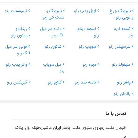
بلبرینگ چرخ
اویل پمپ رنو
بلبرینگ و
ترموستات رنو
و توپی رنو
سفت کن رنو
تسمه تایم
تسمه دینام
دنده سر میل
رینگ و
رنو
رنو
لنگ رنو
پیستون رنو
سرسیلندر رنو
سوپاپ رنو
شاتون رنو
فولی سر میل
لنگ رنو
منیفولد رنو
مهره رنو
میل سوپاپ
واتر پمپ رنو
رنو
واشر رنو
کاسه نمد رنو
کلاج رنو
گیربکس رنو
یاتاقان رنو
تماس با ما
خیابان ملت، روبروی متروی ملت، پاساژ ایران ماشین،طبقه اول، پلاک