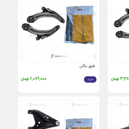
ند
ال 90
،
مگان
،
ساندرو
،
داستر
و
کپچر
، لطفاً با شماره‌های پشتیبانی
 قطعات می‌تواند به سیستم جلوبندی، ترمز و ایمنی خودرو آسیب جدی
طبق مگان
3 تومان
2,079,000 تومان
خرید
ند.