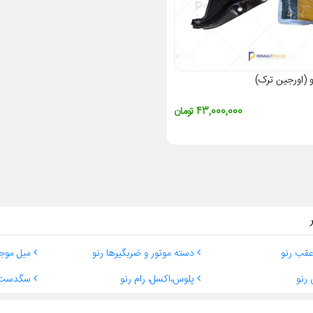
 (اورجین ترک)
43,000,000 تومان
قب رنو
دسته موتور و ضربگیرها رنو
میل موجگ
رنو
پلوس،اکسل، رام رنو
سگدست 