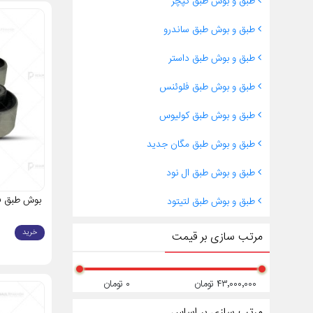
طبق و بوش طبق کپچر
سیستم جلوبن
عملکرد بهین
طبق و بوش طبق ساندرو
چرا طبق
طبق و بوش طبق داستر
اصالت
طبق و بوش طبق فلوئنس
قیمت
ارسا
طبق و بوش طبق کولیوس
ضمان
مشاو
طبق و بوش طبق مگان جدید
نقش طبق
طبق و بوش طبق ال نود
بوش طبق ف
طبق و بوش طبق لتیتود
پیچ‌ها و نا
استفاده از 
خرید
مرتب سازی بر قیمت
باعث سایش غ
علائم خ
۴۳٬۰۰۰٬۰۰۰ تومان
۰ تومان
در صورت مشا
مرتب سازی بر اساس