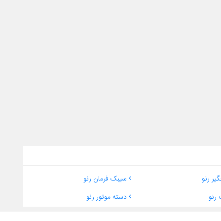
یر رنو
سیبک فرمان رنو
رنو
دسته موتور رنو