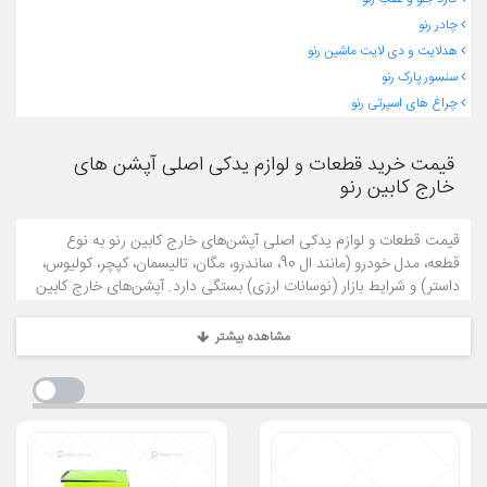
چادر رنو
هدلایت و دی لایت ماشین رنو
سنسور پارک رنو
چراغ های اسپرتی رنو
قیمت خرید قطعات و لوازم یدکی اصلی آپشن های
خارج کابین رنو
قیمت قطعات و لوازم یدکی اصلی آپشن‌های خارج کابین رنو به نوع
قطعه، مدل خودرو (مانند ال 90، ساندرو، مگان، تالیسمان، کپچر، کولیوس،
داستر) و شرایط بازار (نوسانات ارزی) بستگی دارد. آپشن‌های خارج کابین
شامل قطعاتی مانند گارد سپر، زه اطراف، رکاب، اسپویلر، باربند، و آینه‌های
بغل هستند که برای محافظت و زیبایی بدنه طراحی شده‌اند. در زیر، نمونه
مشاهده بیشتر
قیمت‌های برخی از این آپشن‌ها بر اساس اطلاعات بازار ارائه شده است.
برای قیمت‌های دقیق و به‌روز، توصیه می‌شود به وب‌سایت
رنوپخش
مراجعه کنید یا با پشتیبانی تماس بگیرید.
نمونه قیمت‌های آپشن‌های خارج کابین رنو (بر اساس اطلاعات
بازار):