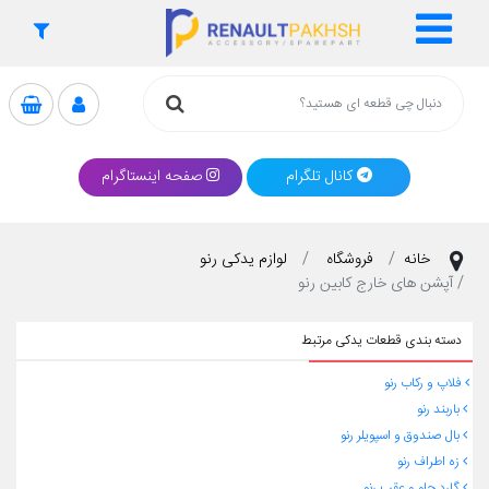
کانال تلگرام
صفحه اینستاگرام
خانه
فروشگاه
لوازم یدکی رنو
آپشن های خارج کابین رنو
دسته بندی قطعات یدکی مرتبط
فلاپ و رکاب رنو
باربند رنو
بال صندوق و اسپویلر رنو
زه اطراف رنو
گارد جلو و عقب رنو