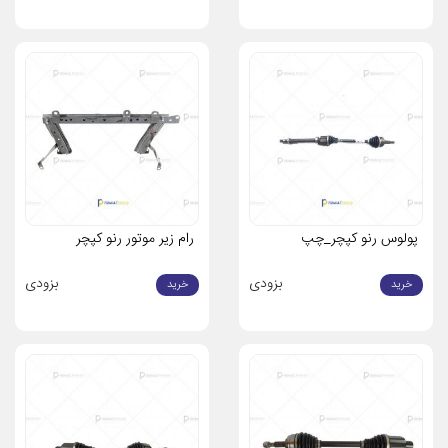
و تنش‌ها را جذب می‌کند، به‌ویژه در مدل‌های رنو مانند ال 90 و
ساندرو.
این قطعات برای مدل‌های رنو مانند
ال 90 (تندر 90)
،
مگان
،
ساندرو
،
داستر
و
کپچر
طراحی شده‌اند تا با استانداردهای کارخانه هماهنگ باشند.
علائم خرابی پلوس، اکسل و رام
در صورت مشاهده هر یک از علائم زیر، ممکن است نیاز به تعویض پلوس،
اکسل یا رام داشته باشید:
پلوس
: صدای تق‌تق هنگام چرخاندن فرمان یا شتاب‌گیری، لرزش در
محور جلو، پارگی گردگیر پلوس، یا نشتی گریس.
پولوس رنو کپچر_چپ
رام زیر موتور رنو کپچر
اکسل
: صدای زوزه یا کوبش از محور عقب، لقی چرخ‌ها، یا سایش
غیرعادی لاستیک‌ها.
بزودی
بزودی
خرید
خرید
رام
: لرزش غیرعادی موتور، صدای کوبش از زیر خودرو، یا انحراف
خودرو به یک سمت هنگام رانندگی.
قیمت پلوس، اکسل و رام رنو در رنوپخش
با توجه به نوسانات بازار، برای اطلاع از
قیمت روز پلوس، اکسل و رام رنو
برای مدل‌های مختلف مانند
ال 90
،
مگان
،
ساندرو
،
داستر
و
کپچر
، لطفاً با
شماره‌های پشتیبانی رنوپخش تماس بگیرید. ما تضمین می‌کنیم که بهترین