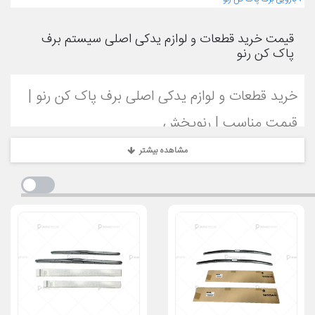
قیمت خرید قطعات و لوازم یدکی اصلی سیستم برف
پاک کن رنو
خرید قطعات و لوازم یدکی اصلی برف پاک کن رنو |
قیمت مناسب | رنوپخش
مشاهده بیشتر
معرفی قطعات برف پاک کن اصلی رنو
قطعات سیستم برف پاک کن رنو نقش حیاتی در حفظ دید راننده در
شرایط جوی نامناسب مانند باران، برف و گردوغبار دارند. این سیستم شامل
تیغه برف پاک کن، موتور برف پاک کن، بازویی، منبع شیشه‌شور و چشم
شیشه‌شور است که همگی برای عملکرد بهینه و ایمنی خودرو ضروری
هستند. در فروشگاه
رنوپخش
، ما
قطعات یدکی اصلی سیستم برف پاک کن
رنو
را برای مدل‌های مختلف مانند
ال 90
،
ساندرو
،
مگان
،
تالیسمان
،
کپچر
،
کولیوس
و
داستر
با کیفیت اورجینال و استانداردهای کارخانه رنو ارائه
می‌دهیم.