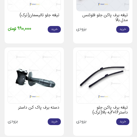
ارسال سریع به سراسر ایران
: قطعات در تهران با پیک موتوری و در
شهرستان‌ها با تیپاکس یا باربری ارسال می‌شوند.
تیغه برف پاکن جلو فلوئنس
تیغه جلو تالیسمان(ترک)
مدل بالا
ضمانت اصالت کالا
: تمامی قطعات برف پاک کن با لیبل رمکس و
بزودی
990,000 تومان
هولوگرام رنو عرضه می‌شوند.
خرید
خرید
پشتیبانی تخصصی
: تیم کارشناسان ما برای انتخاب قطعه مناسب با
مدل خودروی شما مشاوره رایگان ارائه می‌دهند.
تنوع محصولات
: علاوه بر قطعات برف پاک کن، سایر لوازم یدکی
مانند تسمه تایم، کلاچ و واشر نیز در رنوپخش موجود است.
نکات مهم هنگام خرید قطعات برف پاک کن رنو
تطبیق با مدل خودرو
: مدل و سال ساخت خودرو (مانند ساندرو،
کپچر یا داستر) را بررسی کنید تا قطعه مناسب انتخاب شود.
تیغه برف پاکن جلو
دسته برف پاک کن داستر
علائم خرابی قطعات برف پاک کن
: خط و خش روی شیشه، پاک
داستر2016به بالا(ترک)
نشدن کامل، صدای غیرعادی، توقف ناگهانی تیغه‌ها یا عدم پاشش
مایع نشانه‌های خرابی هستند.
بزودی
بزودی
خرید
خرید
تعویض به‌موقع
: تیغه‌های برف پاک کن باید هر 6 تا 12 ماه (بسته