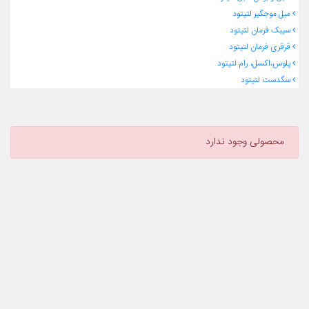
میل موجگیر لتیتود
سیبک فرمان لتیتود
قرقری فرمان لتیتود
پلوس،اکسل، رام لتیتود
سگدست لتیتود
محصولی وجود ندارد