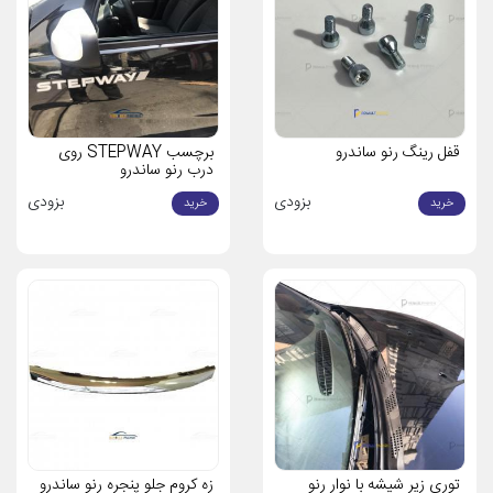
متأسفانه شرایط متغیر نوسانات ارزی و درمجموع اوضاع اقتصادی کشور
سبب شده تا نتوانیم به‌صورت قطعی قیمت دقیقی را برای
لوازم یدکی رنو
ساندرو
تعیین نماییم.
درنتیجه در رابطه با
قیمت قطعات اصلی رنو ساندرو
می توانید به هرکدام
از محصولات مورد نظر خود مراجعه کنید و قیمت اصلی آن را در سایت ما
مشاهده کنید.
قفل رینگ رنو ساندرو
برچسب STEPWAY روی
درب رنو ساندرو
پیش ازورود به موضوع لوازم یدکی رنو ساندرو ،بهتر است تا با مشخصات
بزودی
بزودی
این ماشین آشنا شویم . نسخه اولیه تولیدشده این خودرو در سال 2007
خرید
خرید
رونمایی شد. این خودرو از جمله اتومبیل های هاچبک اقتصادی بود که به
وسیله یکی از زیر مجموعه های برند بزرگ رنو تولید شد.
همان‌طور که در ابتدا اشاره کردیم، این خودرو پس از برجام توسط پارس
خودرو وارد ایران شد. امروزه نیز علاوه بر ایران، در کشورهای دیگری مانند
برزیل، مکزیک، روسیه ، آفریقای جنوبی ، مصر و... نیز با همین نام عرضه
می شود . در کشورهای نامبرده شده نیز توانست طرفداران خود را پیدا
کند.
بیشتر بخوانید :
مشخصات ساندرو استپ وی
محور محرک این خودرو دیفرانسیل های جلوی آن می باشد.رنو ساندرو به
توری زیر شیشه با نوار رنو
زه کروم جلو پنجره رنو ساندرو
صورت دو مدل دنده ای و اتومات تولید می شود.