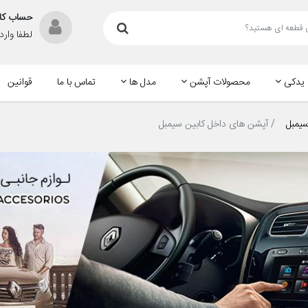
حساب کا
لطفا وار
 یدکی
محصولات آپشن
مدل ها
تماس با ما
قوانین
سیمبل
آپشن های داخل کابین سیمبل