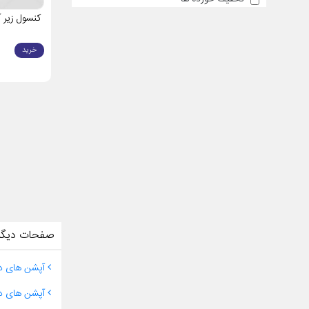
کنسول زیر 
خرید
صفحات دیگر
آپشن های دا
آپشن های دا