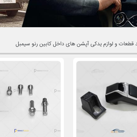
قطعات و لوازم یدکی آپشن های داخل کابین رنو سیمبل