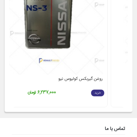
روغن گیربکس کولیوس نیو
ت
6,237,000 تومان
خرید
تماس با ما