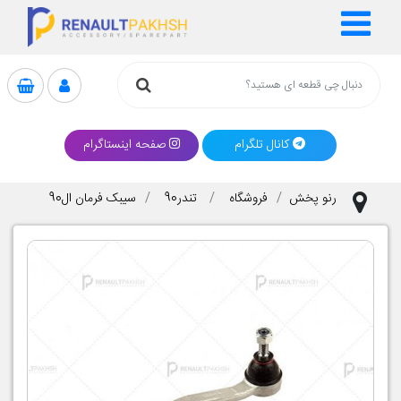
کانال تلگرام
صفحه اینستاگرام
رنو پخش
فروشگاه
تندر90
سیبک فرمان ال90