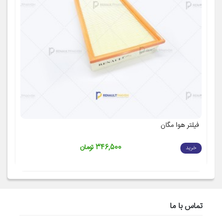
فیلتر هوا مگان
د
346,500 تومان
خرید
تماس با ما